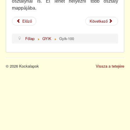
osztálynál is. El lehet helyezni több osztály
Kapcsolat
mappájába.
Előző
Következő
Főlap
GYIK
Gyik-100
© 2026 Kockalapok
Vissza a tetejére