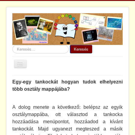
Keresés...
Keresés
Navigáció
váltása
Főoldal
Egy-egy tankockát hogyan tudok elhelyezni
Tankockakör
több osztály mappájába?
MinTankockák
A dolog menete a következő: belépsz az egyik
Útmutató
osztálymappába, ott választod a tankocka
GYIK
hozzáadása menüpontot, hozzáadod a kívánt
tankockát. Majd ugyanezt megteszed a másik
Guruló tankockák